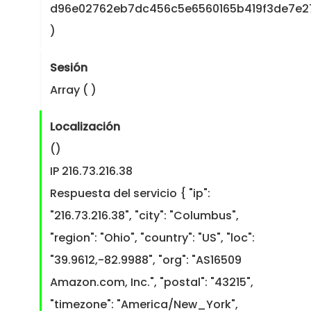
d96e02762eb7dc456c5e6560165b419f3de7e27
)
Sesión
Array ( )
Localización
()
IP 216.73.216.38
Respuesta del servicio { "ip":
"216.73.216.38", "city": "Columbus",
"region": "Ohio", "country": "US", "loc":
"39.9612,-82.9988", "org": "AS16509
Amazon.com, Inc.", "postal": "43215",
"timezone": "America/New_York",