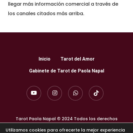
llegar más información comercial a través de
los canales citados más arriba.
Inicio
Tarot del Amor
Gabinete de Tarot de Paola Napal
youtube
instagram
whatsapp
tiktok
Tarot Paola Napal © 2024 Todos los derechos
reservados.
Utilizamos cookies para ofrecerte la mejor experiencia
Aviso legal
·
Política de privacidad
·
Política de